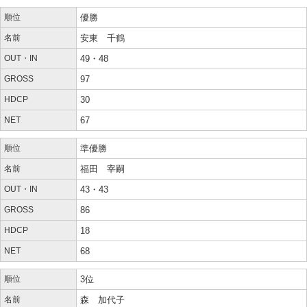
順位
優勝
名前
安東 千鶴
OUT・IN
49・48
GROSS
97
HDCP
30
NET
67
順位
準優勝
名前
福田 宰嗣
OUT・IN
43・43
GROSS
86
HDCP
18
NET
68
順位
3位
名前
森 加代子