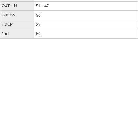
OUT・IN
51・47
GROSS
98
HDCP
29
NET
69