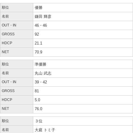
順位
優勝
名前
鎌田 輝彦
OUT・IN
46・46
GROSS
92
HDCP
21.1
NET
70.9
順位
準優勝
名前
丸山 武志
OUT・IN
39・42
GROSS
81
HDCP
5.0
NET
76.0
順位
３位
名前
大庭 トミ子