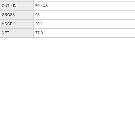
OUT・IN
50・48
GROSS
98
HDCP
20.1
NET
77.9